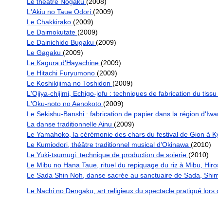
Le théâtre Nôgaku
(2008)
L'Akiu no Taue Odori
(2009)
Le Chakkirako
(2009)
Le Daimokutate
(2009)
Le Dainichido Bugaku
(2009)
Le Gagaku
(2009)
Le Kagura d'Hayachine
(2009)
Le Hitachi Furyumono
(2009)
Le Koshikijima no Toshidon
(2009)
L'Ojiya-chijimi, Echigo-jofu : techniques de fabrication du ti
L'Oku-noto no Aenokoto
(2009)
Le Sekishu-Banshi : fabrication de papier dans la région d'I
La danse traditionnelle Ainu
(2009)
Le Yamahoko, la cérémonie des chars du festival de Gion à 
Le Kumiodori, théâtre traditionnel musical d'Okinawa
(2010)
Le Yuki-tsumugi, technique de production de soierie
(2010)
Le Mibu no Hana Taue, rituel du repiquage du riz à Mibu, Hi
Le Sada Shin Noh, danse sacrée au sanctuaire de Sada, Shi
Le Nachi no Dengaku, art religieux du spectacle pratiqué lors 