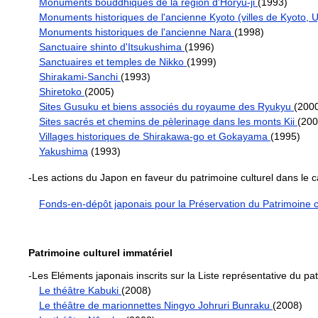
Monuments bouddhiques de la région d'Horyu-ji
(1993)
Monuments historiques de l'ancienne Kyoto (villes de Kyoto, U
Monuments historiques de l'ancienne Nara
(1998)
Sanctuaire shinto d'Itsukushima
(1996)
Sanctuaires et temples de Nikko
(1999)
Shirakami-Sanchi
(1993)
Shiretoko
(2005)
Sites Gusuku et biens associés du royaume des Ryukyu
(200
Sites sacrés et chemins de pèlerinage dans les monts Kii
(200
Villages historiques de Shirakawa-go et Gokayama
(1995)
Yakushima
(1993)
-
Les actions du Japon en faveur du patrimoine culturel dans le
Fonds-en-dépôt japonais pour la Préservation du Patrimoine c
Patrimoine culturel immatériel
-Les Eléments japonais inscrits sur la Liste représentative du pa
Le théâtre Kabuki
(2008)
Le théâtre de marionnettes Ningyo Johruri Bunraku
(2008)