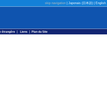
skip navigation
|
Japonais (日本語)
| English
|
|
e étrangère
Liens
Plan du Site