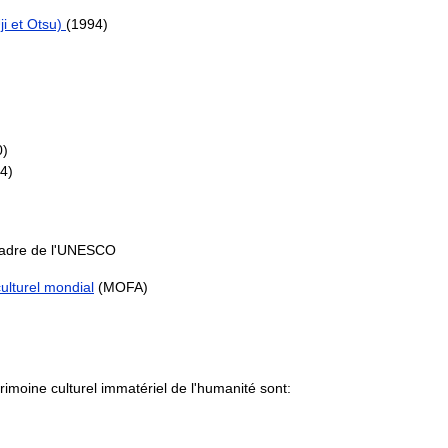
ji et Otsu)
(1994)
0)
4)
 cadre de l'UNESCO
ulturel mondial
(MOFA)
trimoine culturel immatériel de l'humanité sont: