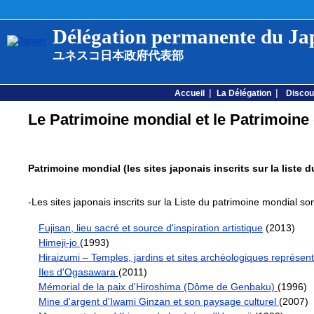
Délégation permanente du J
ユネスコ日本政府代表部
|
|
Accueil
La Délégation
Discou
Le Patrimoine mondial et le Patrimoine
Patrimoine mondial
(les sites japonais inscrits sur la liste 
-Les sites japonais inscrits sur la Liste du patrimoine mondial son
Fujisan, lieu sacré et source d'inspiration artistique
(2013)
Himeji-jo
(1993)
Hiraizumi – Temples, jardins et sites archéologiques représen
Iles d'Ogasawara
(2011)
Mémorial de la paix d'Hiroshima (Dôme de Genbaku)
(1996)
Mine d'argent d'Iwami Ginzan et son paysage culturel
(2007)