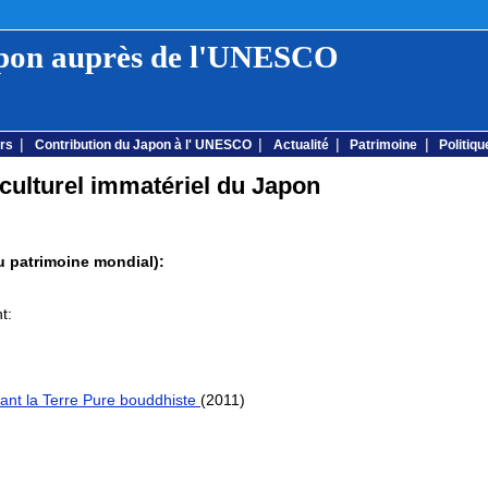
apon auprès de l'UNESCO
|
|
|
|
rs
Contribution du Japon à l' UNESCO
Actualité
Patrimoine
Politiqu
 culturel immatériel du Japon
du patrimoine mondial):
t:
tant la Terre Pure bouddhiste
(2011)