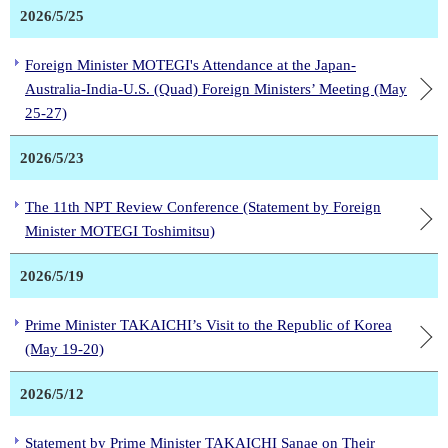
2026/5/25
Foreign Minister MOTEGI's Attendance at the Japan-
Australia-India-U.S. (Quad) Foreign Ministers’ Meeting (May
25-27)
2026/5/23
The 11th NPT Review Conference (Statement by Foreign
Minister MOTEGI Toshimitsu)
2026/5/19
Prime Minister TAKAICHI’s Visit to the Republic of Korea
(May 19-20)
2026/5/12
Statement by Prime Minister TAKAICHI Sanae on Their