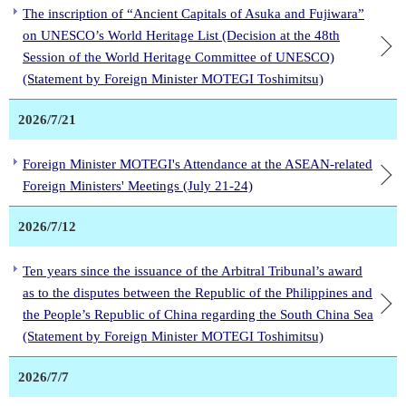
The inscription of “Ancient Capitals of Asuka and Fujiwara”
on UNESCO’s World Heritage List (Decision at the 48th
Session of the World Heritage Committee of UNESCO)
(Statement by Foreign Minister MOTEGI Toshimitsu)
2026/7/21
Foreign Minister MOTEGI's Attendance at the ASEAN-related
Foreign Ministers' Meetings (July 21-24)
2026/7/12
Ten years since the issuance of the Arbitral Tribunal’s award
as to the disputes between the Republic of the Philippines and
the People’s Republic of China regarding the South China Sea
(Statement by Foreign Minister MOTEGI Toshimitsu)
2026/7/7