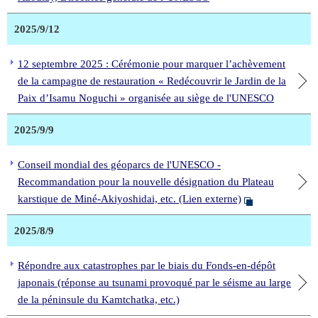
2025/9/12
12 septembre 2025 : Cérémonie pour marquer l’achèvement
de la campagne de restauration « Redécouvrir le Jardin de la
Paix d’Isamu Noguchi » organisée au siège de l'UNESCO
2025/9/9
Conseil mondial des géoparcs de l'UNESCO -
Recommandation pour la nouvelle désignation du Plateau
karstique de Miné-Akiyoshidai, etc. (Lien externe)
2025/8/9
Répondre aux catastrophes par le biais du Fonds-en-dépôt
japonais (réponse au tsunami provoqué par le séisme au large
de la péninsule du Kamtchatka, etc.)